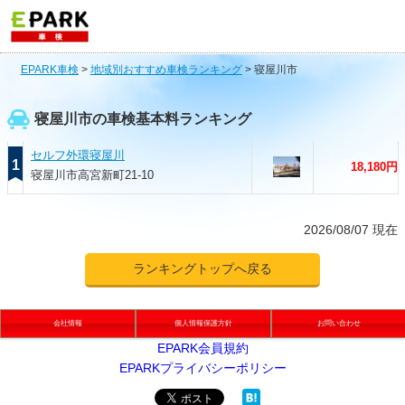
EPARK車検
>
地域別おすすめ車検ランキング
>
寝屋川市
寝屋川市の車検基本料ランキング
セルフ外環寝屋川
1
18,180円
寝屋川市高宮新町21-10
2026/08/07 現在
ランキングトップへ戻る
会社情報
個人情報保護方針
お問い合わせ