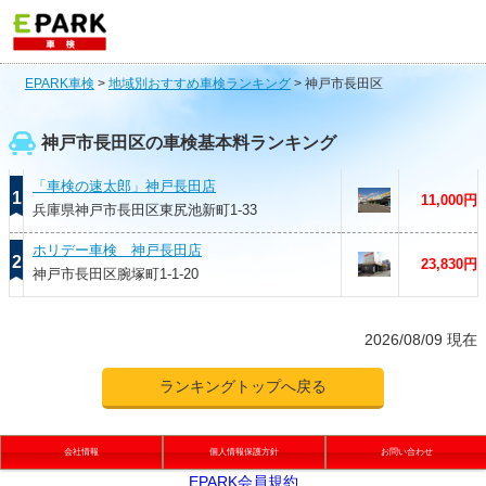
EPARK車検
>
地域別おすすめ車検ランキング
>
神戸市長田区
神戸市長田区の車検基本料ランキング
「車検の速太郎」神戸長田店
1
11,000円
兵庫県神戸市長田区東尻池新町1-33
ホリデー車検 神戸長田店
2
23,830円
神戸市長田区腕塚町1-1-20
2026/08/09 現在
ランキングトップへ戻る
会社情報
個人情報保護方針
お問い合わせ