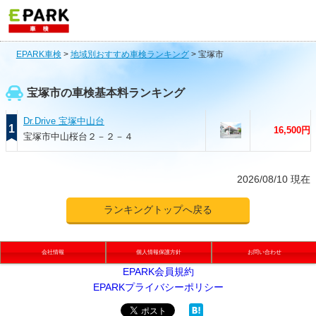
EPARK車検
>
地域別おすすめ車検ランキング
>
宝塚市
宝塚市の車検基本料ランキング
Dr.Drive 宝塚中山台
1
16,500円
宝塚市中山桜台２－２－４
2026/08/10 現在
ランキングトップへ戻る
会社情報
個人情報保護方針
お問い合わせ