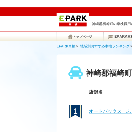
神崎郡福崎町の車検費用が
EPARK車検
>
地域別おすすめ車検ランキング
神崎郡福崎
店舗名
1
オートバックス ふ