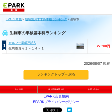
EPARK車検
>
地域別おすすめ車検ランキング
>
生駒市
生駒市の車検基本料ランキング
セルフ生駒真弓SS
1
27,500円
生駒市真弓２－１４－１
2026/08/07 現在
ランキングトップへ戻る
会社情報
個人情報保護方針
お問い合わせ