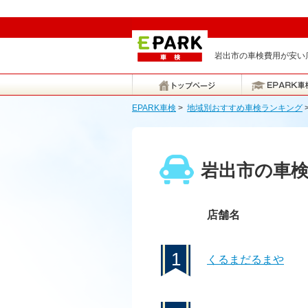
岩出市の車検費用が安い店
EPARK車検
>
地域別おすすめ車検ランキング
岩出市の車
店舗名
1
くるまだるまや