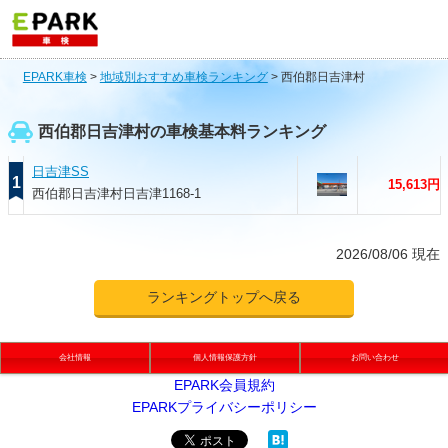
EPARK車検
>
地域別おすすめ車検ランキング
>
西伯郡日吉津村
西伯郡日吉津村の車検基本料ランキング
日吉津SS
1
15,613円
西伯郡日吉津村日吉津1168-1
2026/08/06 現在
ランキングトップへ戻る
会社情報
個人情報保護方針
お問い合わせ