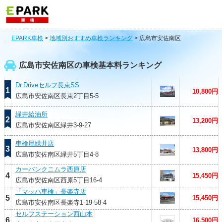
EPARK車検
>
地域別おすすめ車検ランキング
>
広島市安佐南区
広島市安佐南区の車検基本料ランキング
Dr.Driveセルフ長束SS
1
10,800円
広島市安佐南区長束2丁目5-5
緑井給油所
2
13,200円
広島市安佐南区緑井3-9-27
車検屋緑井店
3
13,800円
広島市安佐南区緑井5丁目4-8
カーバンクニムラ西原店
4
15,450円
広島市安佐南区西原5丁目16-4
「マッハ車検」長楽寺店
5
15,450円
広島市安佐南区長楽寺1-19-58-4
セルフステーション西山本
6
16,500円