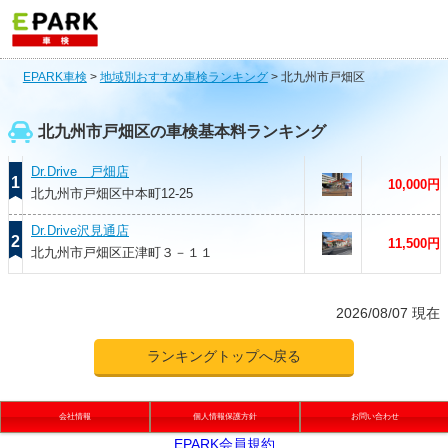
EPARK車検
>
地域別おすすめ車検ランキング
>
北九州市戸畑区
北九州市戸畑区の車検基本料ランキング
Dr.Drive 戸畑店
1
10,000円
北九州市戸畑区中本町12-25
Dr.Drive沢見通店
2
11,500円
北九州市戸畑区正津町３－１１
2026/08/07 現在
ランキングトップへ戻る
会社情報
個人情報保護方針
お問い合わせ