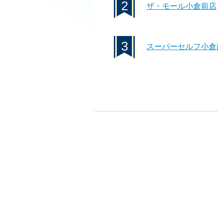
2
ザ・モール小倉前店
3
スーパーセルフ小倉