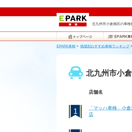
北九州市小倉南区の車検
EPARK車検
>
地域別おすすめ車検ランキング
北九州市小
店舗名
「マッハ車検」小倉
1
店