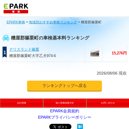
EPARK車検
>
地域別おすすめ車検ランキング
>
糟屋郡篠栗町
糟屋郡篠栗町の車検基本料ランキング
デリスランド篠栗
1
15,276円
糟屋郡篠栗町大字乙犬974-6
2026/08/06 現在
ランキングトップへ戻る
会社情報
個人情報保護方針
お問い合わせ