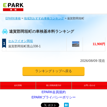
EPARK車検
>
地域別おすすめ車検ランキング
>
遠賀郡岡垣町
遠賀郡岡垣町の車検基本料ランキング
セルフイオン岡垣
1
11,900円
遠賀郡岡垣町黒山338-1
2026/08/09 現在
ランキングトップへ戻る
会社情報
個人情報保護方針
お問い合わせ