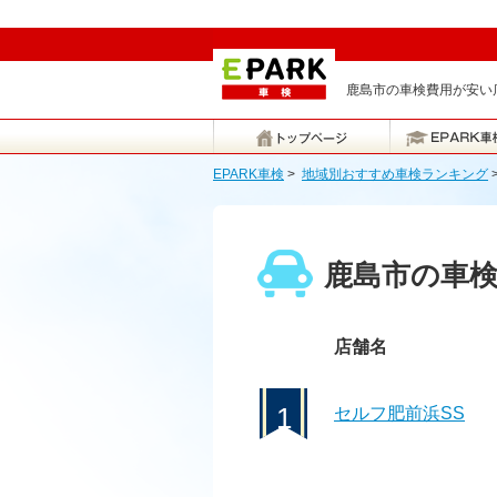
鹿島市の車検費用が安い店
EPARK車検
>
地域別おすすめ車検ランキング
鹿島市の車
店舗名
1
セルフ肥前浜SS