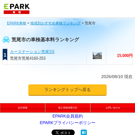
EPARK車検
>
地域別おすすめ車検ランキング
>
荒尾市
荒尾市の車検基本料ランキング
カーステーション荒尾SS
1
15,000円
荒尾市荒尾4160-253
2026/08/10 現在
ランキングトップへ戻る
会社情報
個人情報保護方針
お問い合わせ