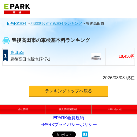
EPARK車検
>
地域別おすすめ車検ランキング
>
豊後高田市
豊後高田市の車検基本料ランキング
高田SS
1
10,450円
豊後高田市新地1747-1
2026/08/08 現在
ランキングトップへ戻る
会社情報
個人情報保護方針
お問い合わせ