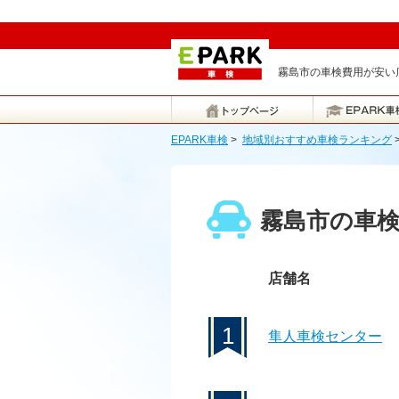
霧島市の車検費用が安い店
EPARK車検
>
地域別おすすめ車検ランキング
霧島市の車
店舗名
1
隼人車検センター