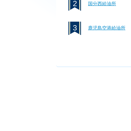
2
国分西給油所
3
鹿児島空港給油所