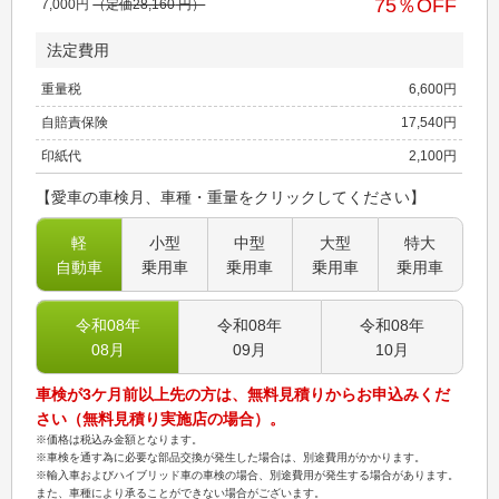
75
％OFF
7,000
円
（定価
28,160
円）
法定費用
重量税
6,600
円
自賠責保険
17,540
円
印紙代
2,100
円
【愛車の車検月、車種・重量をクリックしてください】
軽
小型
中型
大型
特大
自動車
乗用車
乗用車
乗用車
乗用車
令和08
年
令和08
年
令和08
年
08
月
09
月
10
月
車検が3ケ月前以上先の方は、無料見積りからお申込みくだ
さい（無料見積り実施店の場合）。
※価格は税込み金額となります。
※車検を通す為に必要な部品交換が発生した場合は、別途費用がかかります。
※輸入車およびハイブリッド車の車検の場合、別途費用が発生する場合があります。
また、車種により承ることができない場合がございます。