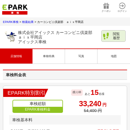
クーポン
ログイン
EPARK車検
>
検索結果
>
カーコンビニ倶楽部 ａｉｘ平岡店
株式会社アイックス カーコンビニ倶楽部
閲覧
ａｉｘ平岡店
履歴
アイックス車検
店舗情報
車検特典
写真
地図
車検料金表
15
EPARK特別割引
残り枠
あと
名様
33,240
車検総額
円
EPARK車検料金
54,400
円
車検基本料