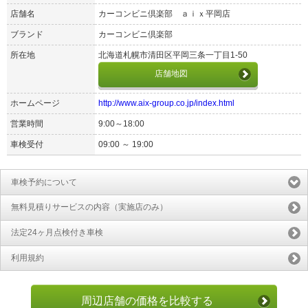
店舗名
カーコンビニ倶楽部 ａｉｘ平岡店
ブランド
カーコンビニ倶楽部
所在地
北海道札幌市清田区平岡三条一丁目1-50
店舗地図
ホームページ
http://www.aix-group.co.jp/index.html
営業時間
9:00～18:00
車検受付
09:00 ～ 19:00
車検予約について
無料見積りサービスの内容（実施店のみ）
法定24ヶ月点検付き車検
利用規約
周辺店舗の価格を比較する