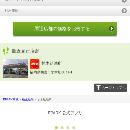
利用規約
周辺店舗の価格を比較する
最近見た店舗
甘木給油所
福岡県朝倉市甘木畑2071-1
ページトップへ
EPARK車検
>
検索結果
>
甘木給油所