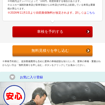
※印紙代はナンバーによって「100円」程度前後する場合があります。
※エコカー減税対象車及び新車登録から13年及び18年以上経過している車両は重量
税が異なります。
※2026年11月1日より自賠責保険料が改定されます。詳しくは
こちら
車検を予約する
無料見積りを申し込む
※車検予約前に、追加整備費用も含めた愛車の車検総額を知りたい方、愛車の車種・重量がわ
からない方は「無料見積りを申し込む」ボタンをクリックしてお進みください。
お気に入り登録