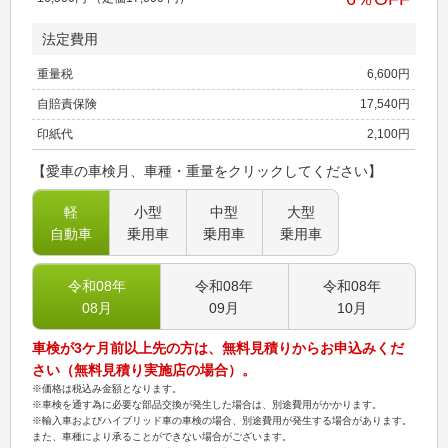
法定費用
重量税
6,600
円
自賠責保険
17,540
円
印紙代
2,100
円
【愛車の車検月、車種・重量をクリックしてください】
軽
小型
中型
大型
自動車
乗用車
乗用車
乗用車
令和08
年
令和08
年
令和08
年
08
月
09
月
10
月
車検が3ケ月前以上先の方は、無料見積りからお申込みくだ
さい（無料見積り実施店の場合）。
※価格は税込み金額となります。
※車検を通す為に必要な部品交換が発生した場合は、別途費用がかかります。
※輸入車およびハイブリッド車の車検の場合、別途費用が発生する場合があります。
また、車種により承ることができない場合がございます。