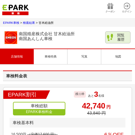
クーポン
ログイン
EPARK車検
>
検索結果
>
甘木給油所
南国殖産株式会社 甘木給油所
閲覧
南国あんしん車検
履歴
店舗情報
車検特典
写真
地図
車検料金表
3
EPARK割引
残り枠
あと
名様
42,740
車検総額
円
EPARK車検料金
43,840
円
車検基本料
6
％OFF
16,500
円
（定価
17,600
円）