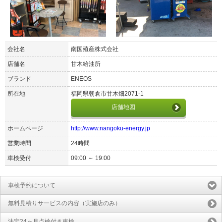
会社名
南国殖産株式会社
店舗名
甘木給油所
ブランド
ENEOS
所在地
福岡県朝倉市甘木畑2071-1
店舗地図
ホームページ
http://www.nangoku-energy.jp
営業時間
24時間
車検受付
09:00 ～ 19:00
車検予約について
無料見積りサービスの内容（実施店のみ）
法定24ヶ月点検付き車検