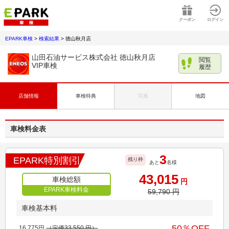
クーポン
ログイン
EPARK車検
>
検索結果
>
徳山秋月店
山田石油サービス株式会社 徳山秋月店
閲覧
VIP車検
履歴
店舗情報
車検特典
写真
地図
車検料金表
3
EPARK特別割引
残り枠
あと
名様
43,015
車検総額
円
EPARK車検料金
59,790
円
車検基本料
50
％OFF
16,775
円
（定価
33,550
円）