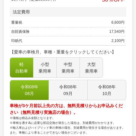
法定費用
重量税
6,600
円
自賠責保険
17,540
円
印紙代
2,100
円
【愛車の車検月、車種・重量をクリックしてください】
軽
小型
中型
大型
自動車
乗用車
乗用車
乗用車
令和08
年
令和08
年
令和08
年
08
月
09
月
10
月
車検が3ケ月前以上先の方は、無料見積りからお申込みくだ
さい（無料見積り実施店の場合）。
※価格は税込み金額となります。
※車検を通す為に必要な部品交換が発生した場合は、別途費用がかかります。
※輸入車およびハイブリッド車の車検の場合、別途費用が発生する場合があります。
また、車種により承ることができない場合がございます。