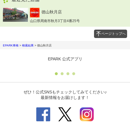
徳山秋月店
山口県周南市秋月3丁目4番25号
ページトップへ
EPARK車検
>
検索結果
>
徳山秋月店