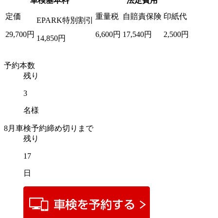
車検基本料
法定費用
定価
重量税
自賠責保険
印紙代
EPARK特別割引
29,700
円
6,600
円
17,540
円
2,500
円
14,850
円
予約本数
残り
3
名様
8
月車検予約締め切りまで
残り
17
日