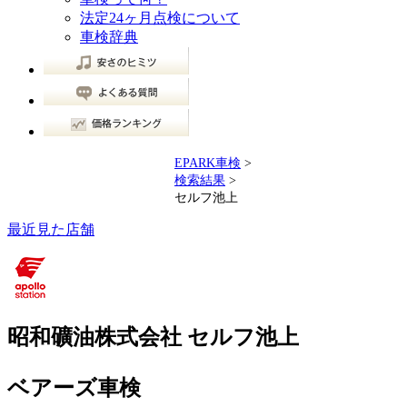
法定24ヶ月点検について
車検辞典
EPARK車検
>
検索結果
>
セルフ池上
最近見た店舗
昭和礦油株式会社 セルフ池上
ベアーズ車検