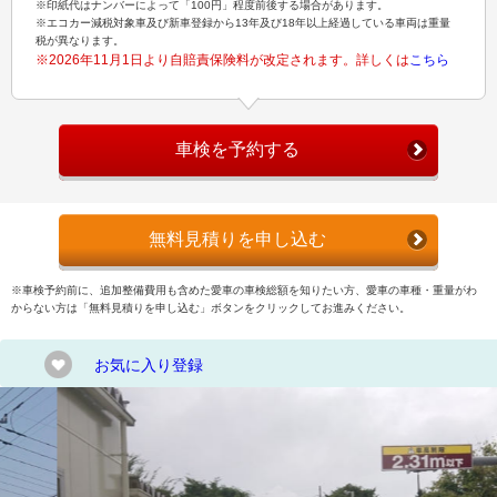
※印紙代はナンバーによって「100円」程度前後する場合があります。
※エコカー減税対象車及び新車登録から13年及び18年以上経過している車両は重量
税が異なります。
※2026年11月1日より自賠責保険料が改定されます。詳しくは
こちら
車検を予約する
無料見積りを申し込む
※車検予約前に、追加整備費用も含めた愛車の車検総額を知りたい方、愛車の車種・重量がわ
からない方は「無料見積りを申し込む」ボタンをクリックしてお進みください。
お気に入り登録