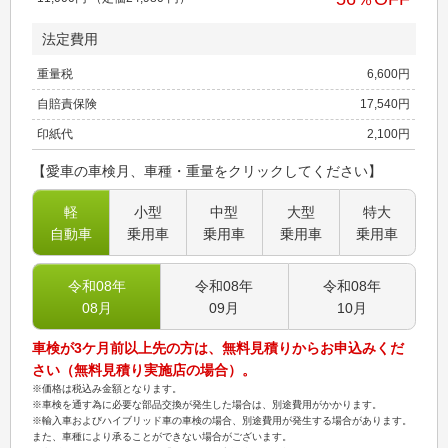
法定費用
重量税
6,600
円
自賠責保険
17,540
円
印紙代
2,100
円
【愛車の車検月、車種・重量をクリックしてください】
軽
小型
中型
大型
特大
自動車
乗用車
乗用車
乗用車
乗用車
令和08
年
令和08
年
令和08
年
08
月
09
月
10
月
車検が3ケ月前以上先の方は、無料見積りからお申込みくだ
さい（無料見積り実施店の場合）。
※価格は税込み金額となります。
※車検を通す為に必要な部品交換が発生した場合は、別途費用がかかります。
※輸入車およびハイブリッド車の車検の場合、別途費用が発生する場合があります。
また、車種により承ることができない場合がございます。