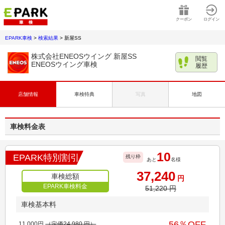
クーポン
ログイン
EPARK車検
>
検索結果
>
新屋SS
株式会社ENEOSウイング 新屋SS
閲覧
ENEOSウイング車検
履歴
店舗情報
車検特典
写真
地図
車検料金表
10
EPARK特別割引
残り枠
あと
名様
37,240
車検総額
円
EPARK車検料金
51,220
円
車検基本料
56
％OFF
11,000
円
（定価
24,980
円）