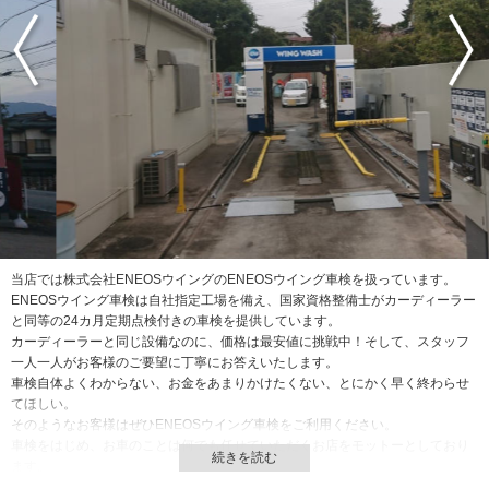
当店では株式会社ENEOSウイングのENEOSウイング車検を扱っています。
ENEOSウイング車検は自社指定工場を備え、国家資格整備士がカーディーラー
と同等の24カ月定期点検付きの車検を提供しています。
カーディーラーと同じ設備なのに、価格は最安値に挑戦中！そして、スタッフ
一人一人がお客様のご要望に丁寧にお答えいたします。
車検自体よくわからない、お金をあまりかけたくない、とにかく早く終わらせ
てほしい。
そのようなお客様はぜひENEOSウイング車検をご利用ください。
車検をはじめ、お車のことは何でも任せていただくお店をモットーとしており
ます。
お気軽にお問合せください。