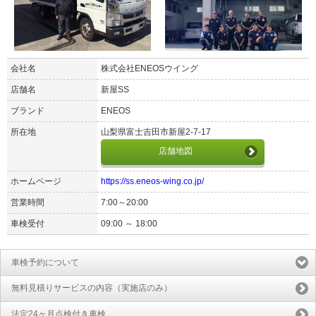
会社名
株式会社ENEOSウイング
店舗名
新屋SS
ブランド
ENEOS
所在地
山梨県富士吉田市新屋2-7-17
店舗地図
ホームページ
https://ss.eneos-wing.co.jp/
営業時間
7:00～20:00
車検受付
09:00 ～ 18:00
車検予約について
無料見積りサービスの内容（実施店のみ）
法定24ヶ月点検付き車検