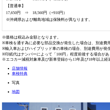
【普通車】
17,650円 ⇒ 18,560円（+910円）
※沖縄県および離島地域は保険料が異なります。
※価格は税込み金額となります。
※車検を通す為に必要な部品交換が発生した場合は、別途費
※輸入車およびハイブリッド車の車検の場合、別途費用が発
※印紙代はナンバーによって「100円」程度前後する場合が
※エコカー減税対象車及び新車登録から13年及び18年以上
店舗情報
車検特典
写真
地図