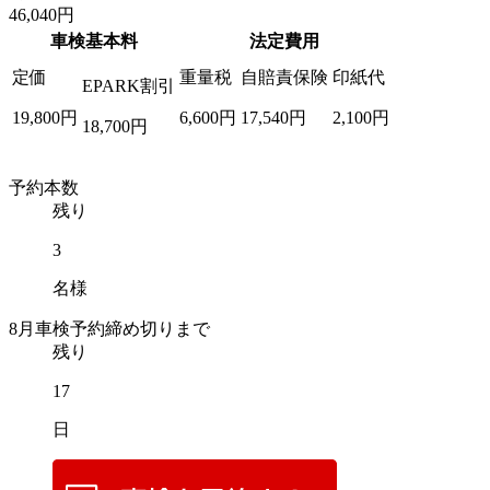
46,040
円
車検基本料
法定費用
定価
重量税
自賠責保険
印紙代
EPARK割引
19,800
円
6,600
円
17,540
円
2,100
円
18,700
円
予約本数
残り
3
名様
8
月車検予約締め切りまで
残り
17
日