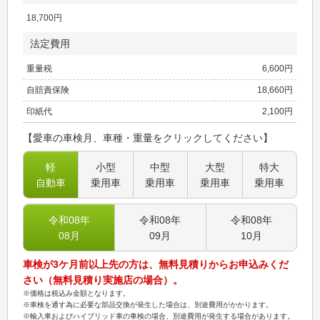
18,700
円
法定費用
重量税
6,600
円
自賠責保険
18,660
円
印紙代
2,100
円
【愛車の車検月、車種・重量をクリックしてください】
軽
小型
中型
大型
特大
自動車
乗用車
乗用車
乗用車
乗用車
令和08
年
令和08
年
令和08
年
08
月
09
月
10
月
車検が3ケ月前以上先の方は、無料見積りからお申込みくだ
さい（無料見積り実施店の場合）。
※価格は税込み金額となります。
※車検を通す為に必要な部品交換が発生した場合は、別途費用がかかります。
※輸入車およびハイブリッド車の車検の場合、別途費用が発生する場合があります。