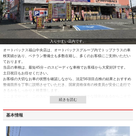
入りやすい店内です。
オートバックス福山中央店は、オートバックスグループ内でトップクラスの車
検実績があり、ベテラン整備士も多数在籍し、多くのお客様にご支持いただい
ております。
当店の車検は、最短45分～のスピーディな車検でお客様から大変好評です。
土日祝日もお任せください。
お客様の大切なお車の状態を確認しながら、法定56項目点検の結果とおすすめ
整備箇所を丁寧に説明させていただき、国家資格保有の検査員が安全に走行で
きるかをしっかりと検査致します。
ここまでやって、このスピードで提供できるのは確かな技術があるからこそで
きること。
さらには早いだけでなく、中国運輸局長指定工場なので、どうぞ安心してお任
せください！
基本情報