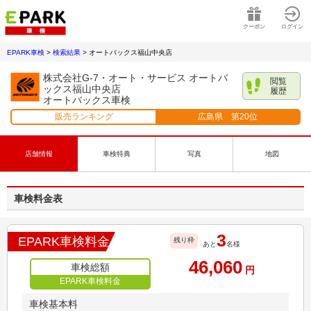
クーポン
ログイン
EPARK車検
>
検索結果
>
オートバックス福山中央店
株式会社G-7・オート・サービス オートバ
閲覧
ックス福山中央店
履歴
オートバックス車検
販売ランキング
広島県
第
20
位
店舗情報
車検特典
写真
地図
車検料金表
3
EPARK車検料金
残り枠
あと
名様
46,060
車検総額
円
EPARK車検料金
車検基本料