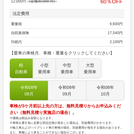
60
％OFF
12,000
円
（定価
30,000
円）
法定費用
重量税
6,600
円
自賠責保険
17,540
円
印紙代
2,100
円
【愛車の車検月、車種・重量をクリックしてください】
軽
小型
中型
大型
自動車
乗用車
乗用車
乗用車
令和08
年
令和08
年
令和08
年
08
月
09
月
10
月
車検が3ケ月前以上先の方は、無料見積りからお申込みくだ
さい（無料見積り実施店の場合）。
※価格は税込み金額となります。
※車検を通す為に必要な部品交換が発生した場合は、別途費用がかかります。
※輸入車およびハイブリッド車の車検の場合、別途費用が発生する場合があります。
また、車種により承ることができない場合がございます。