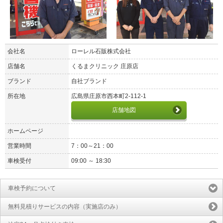
会社名
ローレル石販株式会社
店舗名
くるまクリニック 庄原店
ブランド
自社ブランド
所在地
広島県庄原市西本町2-112-1
店舗地図
ホームページ
営業時間
7：00～21：00
車検受付
09:00 ～ 18:30
車検予約について
無料見積りサービスの内容（実施店のみ）