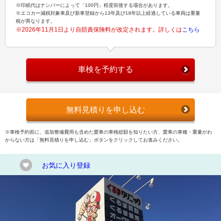
※印紙代はナンバーによって「100円」程度前後する場合があります。
※エコカー減税対象車及び新車登録から13年及び18年以上経過している車両は重量
税が異なります。
※2026年11月1日より自賠責保険料が改定されます。詳しくは
こちら
車検を予約する
無料見積りを申し込む
※車検予約前に、追加整備費用も含めた愛車の車検総額を知りたい方、愛車の車種・重量がわ
からない方は「無料見積りを申し込む」ボタンをクリックしてお進みください。
お気に入り登録