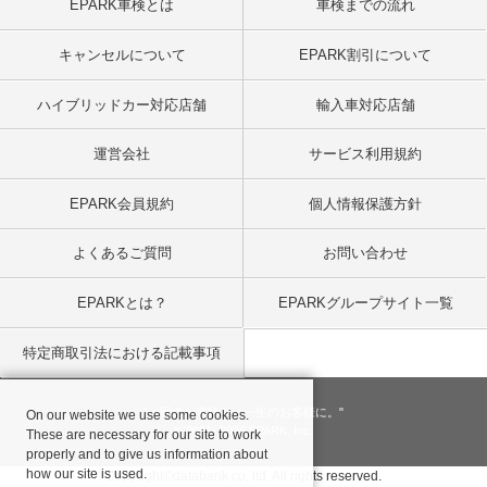
EPARK車検とは
車検までの流れ
キャンセルについて
EPARK割引について
ハイブリッドカー対応店舗
輸入車対応店舗
運営会社
サービス利用規約
EPARK会員規約
個人情報保護方針
よくあるご質問
お問い合わせ
EPARKとは？
EPARKグループサイト一覧
特定商取引法における記載事項
"一回のお客様を、一生のお客様に。"
On our website we use some cookies.
© 2001
- 2026 EPARK, Inc.
These are necessary for our site to work
properly and to give us information about
how our site is used.
Copyright©databank co, ltd. All rights reserved.