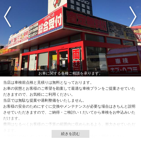
お車に関する各種ご相談を承ります。
当店は車検前点検と見積りは無料となっております。
お車の状態とお客様のご希望を勘案して最適な車検プランをご提案させていた
だきますので、お気軽にご利用ください。
当店では無駄な提案や過剰整備をいたしません。
お客様の安全のためにすぐに交換やメンテナンスが必要な場合はきちんと説明
させていただきますので、ご納得・ご検討いｔだいてから車検をお申込みいた
だけます。
費用はなるべくお客様のご予算の範囲内に収められるよう、努力させていただ
きます。
ご要望などがございましたら、当店スタッフにお気軽にご相談ください。