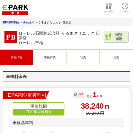
クーポン
ログイン
EPARK車検
>
検索結果
>
くるまクリニック 庄原店
ローレル石販株式会社 くるまクリニック 庄
閲覧
原店
履歴
ローレル車検
店舗情報
車検特典
写真
地図
車検料金表
1
EPARK特別割引
残り枠
あと
名様
38,240
車検総額
円
EPARK車検料金
56,240
円
車検基本料