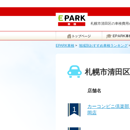
札幌市清田区の車検費用が
EPARK車検
>
地域別おすすめ車検ランキング
札幌市清田
店舗名
カーコンビニ倶楽部
1
岡店