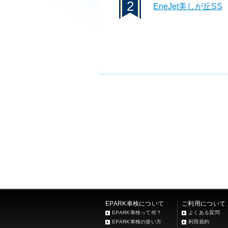
2
EneJet美しが丘SS