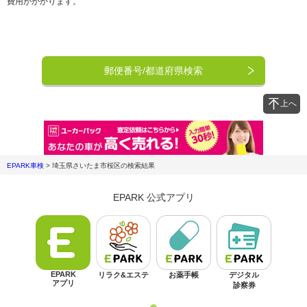
費用がかかります。
郵便番号/都道府県検索
上へ
EPARK車検
>
埼玉県さいたま市桜区
の検索結果