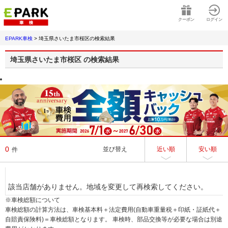
クーポン
ログイン
EPARK車検
>
埼玉県さいたま市桜区
の検索結果
埼玉県さいたま市桜区
の検索結果
0
並び替え
近い順
安い順
件
該当店舗がありません。地域を変更して再検索してください。
※車検総額について
車検総額の計算方法は、車検基本料＋法定費用(自動車重量税＋印紙・証紙代＋
自賠責保険料)＝車検総額となります。 車検時、部品交換等が必要な場合は別途