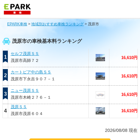
EPARK車検
>
地域別おすすめ車検ランキング
>
茂原市
茂原市の車検基本料ランキング
セルフ茂原ＳＳ
1
16,610円
茂原市高師７２
カートピア中の島ＳＳ
2
16,610円
茂原市下永吉９０７－１
ニュー茂原ＳＳ
3
16,610円
茂原市木崎２７６－１
茂原ＳＳ
4
16,610円
茂原市茂原６０４
2026/08/08 現在