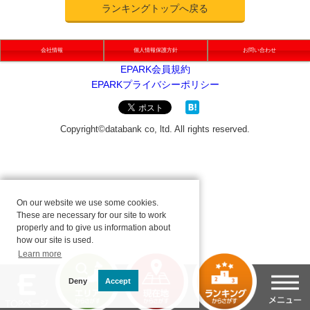
ランキングトップへ戻る
会社情報
個人情報保護方針
お問い合わせ
On our website we use some cookies.
These are necessary for our site to work
properly and to give us information about
how our site is used.
Learn more
Deny
Accept