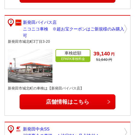
新発田バイパス店
ニコニコ車検 ※超お宝クーポンはご新規様のみ購入
可
新発田市城北町3丁目3-20
車検総額
39,140
円
EPARK車検料金
51,640 円
新発田市城北町の車検は【新発田バイパス店】
店舗情報はこちら
新発田中央SS