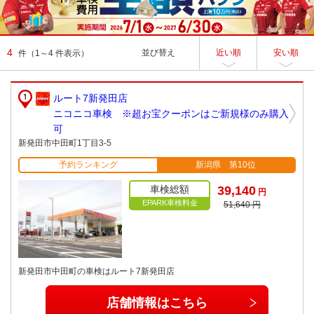
4
並び替え
近い順
安い順
件
（1～4 件表示）
ルート7新発田店
ニコニコ車検 ※超お宝クーポンはご新規様のみ購入
可
新発田市中田町1丁目3-5
予約ランキング
新潟県 第10位
車検総額
39,140
円
EPARK車検料金
51,640 円
新発田市中田町の車検はルート7新発田店
店舗情報はこちら