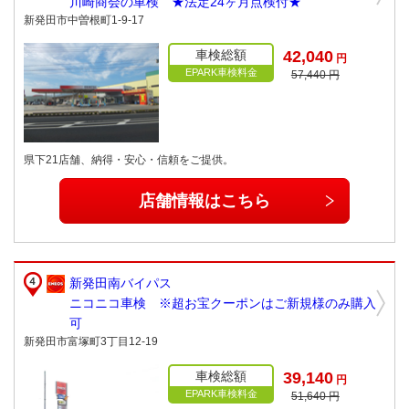
川崎商会の車検 ★法定24ヶ月点検付★
新発田市中曽根町1-9-17
車検総額
42,040
円
EPARK車検料金
57,440 円
県下21店舗、納得・安心・信頼をご提供。
店舗情報はこちら
新発田南バイパス
ニコニコ車検 ※超お宝クーポンはご新規様のみ購入
可
新発田市富塚町3丁目12-19
車検総額
39,140
円
EPARK車検料金
51,640 円