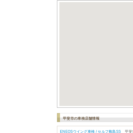
甲斐市の車検店舗情報
ENEOSウイング車検 / セルフ敷島SS
甲斐