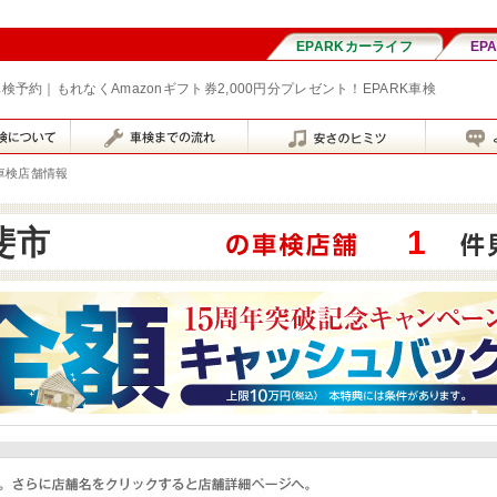
検予約｜もれなくAmazonギフト券2,000円分プレゼント！EPARK車検
車検店舗情報
斐市
1