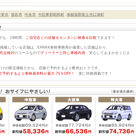
甲斐市
笛吹市
中央市
中巨摩郡昭和町
南都留郡富士河口湖町
でも、24時間、
ご自宅近くの店舗をカンタンに検索＆比較
できます！
検に掲載している店舗は、EPARK車検事務局が厳選した店舗ばかり、
ヶ月点検付
のコースなので
ディーラーと同じ車検内容
、安心しておまかせくださ
検 だけの限定価格だから、店舗で予約するより断然おトクです。
で予約するより車検基本料が最大 75％OFF！
更に特典満載です！