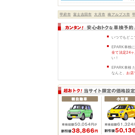
甲府市
富士吉田市
大月市
南アルプス市
いつでもどこ
EPARK車
全て法定24
い！
EPARK車
なんと、
お店