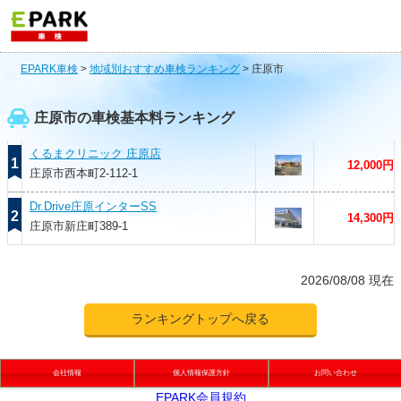
EPARK車検
>
地域別おすすめ車検ランキング
>
庄原市
庄原市の車検基本料ランキング
くるまクリニック 庄原店
1
12,000円
庄原市西本町2-112-1
Dr.Drive庄原インターSS
2
14,300円
庄原市新庄町389-1
2026/08/08 現在
ランキングトップへ戻る
会社情報
個人情報保護方針
お問い合わせ