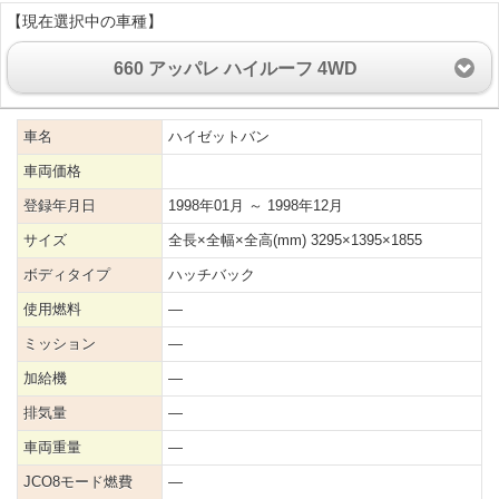
【現在選択中の車種】
660 アッパレ ハイルーフ 4WD
車名
ハイゼットバン
車両価格
登録年月日
1998年01月 ～ 1998年12月
サイズ
全長×全幅×全高(mm) 3295×1395×1855
ボディタイプ
ハッチバック
使用燃料
―
ミッション
―
加給機
―
排気量
―
車両重量
―
JCO8モード燃費
―