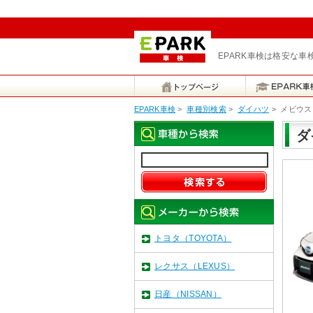
EPARK車検は格安な
EPARK車検
>
車種別検索
>
ダイハツ
>
メビウス
ダ
トヨタ（TOYOTA）
レクサス（LEXUS）
日産（NISSAN）