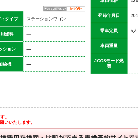
車両価格
22
登録年月日
20
ディタイプ
ステーションワゴン
乗車定員
5
人
使用燃料
―
車両重量
―
ッション
―
JCO8モード燃
―
加給機
―
費
ます。
お願いいたします。