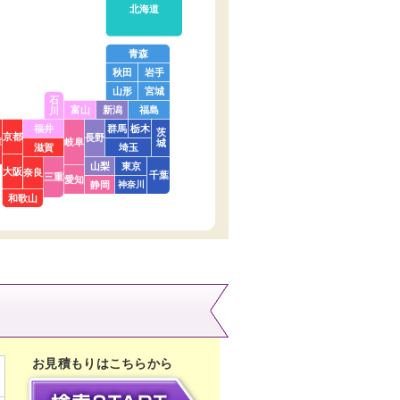
北海道
青森
秋田
岩手
山形
宮城
石
富山
新潟
福島
川
福井
群馬
栃木
茨
京都
長野
庫
岐阜
城
滋賀
埼玉
山梨
東京
大阪
奈良
千葉
三重
愛知
静岡
神奈川
和歌山
お見積もりはこちらから