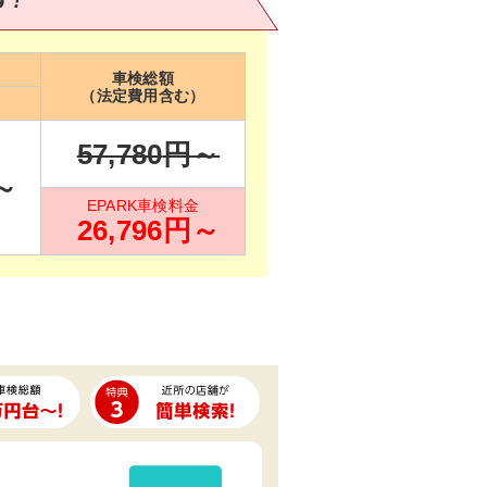
車検総額
（法定費用含む）
57,780
円～
～
EPARK車検料金
26,796
円～