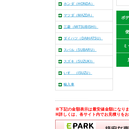
ホンダ（HONDA）
マツダ（MAZDA）
ボ
三菱（MITSUBISHI）
ダイハツ（DAIHATSU）
ミ
スバル（SUBARU）
スズキ（SUZUKI）
いすゞ（ISUZU）
輸入車
※下記の金額表示は最安値金額になり
※詳しくは、各サイト内でお見積りを