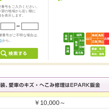
福岡
島根
鳥取
長
佐
山口
兵
崎
賀
大分
広島
岡山
熊
本
宮崎
沖
愛媛
香川
縄
鹿児島
高知
徳島
￥10,000～