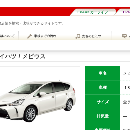
車検店舗を検索・比較ができるサイトです。
イハツ / メビウス
車名
メ
車種
サイズ
全長
排気量
―