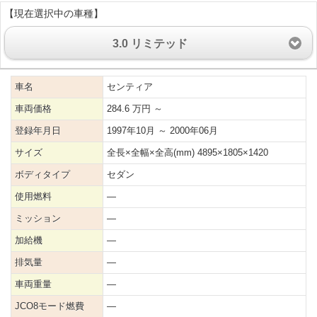
【現在選択中の車種】
3.0 リミテッド
車名
センティア
車両価格
284.6 万円 ～
登録年月日
1997年10月 ～ 2000年06月
サイズ
全長×全幅×全高(mm) 4895×1805×1420
ボディタイプ
セダン
使用燃料
―
ミッション
―
加給機
―
排気量
―
車両重量
―
JCO8モード燃費
―