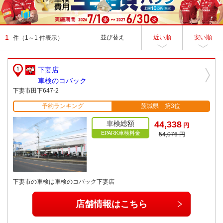
1
並び替え
近い順
安い順
件
（1～1 件表示）
下妻店
車検のコバック
下妻市田下647-2
予約ランキング
茨城県 第3位
車検総額
44,338
円
EPARK車検料金
54,076 円
下妻市の車検は車検のコバック下妻店
店舗情報はこちら