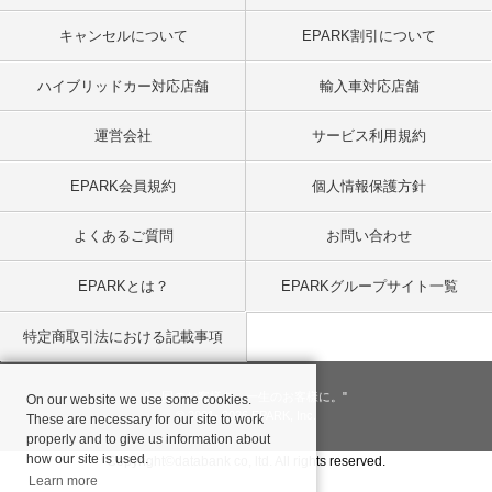
キャンセルについて
EPARK割引について
ハイブリッドカー対応店舗
輸入車対応店舗
運営会社
サービス利用規約
EPARK会員規約
個人情報保護方針
よくあるご質問
お問い合わせ
EPARKとは？
EPARKグループサイト一覧
特定商取引法における記載事項
"一回のお客様を、一生のお客様に。"
On our website we use some cookies.
© 2001
- 2026 EPARK, Inc.
These are necessary for our site to work
properly and to give us information about
how our site is used.
Copyright©databank co, ltd. All rights reserved.
Learn more