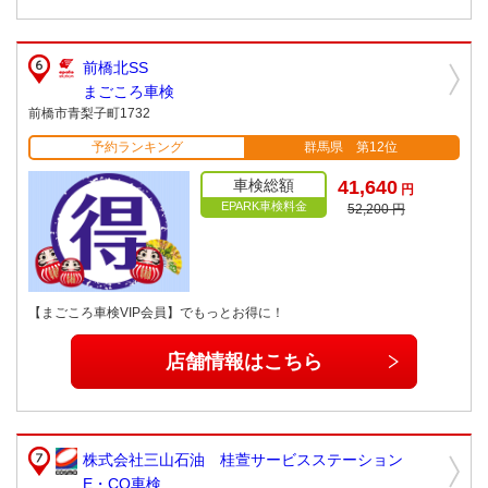
前橋北SS
まごころ車検
前橋市青梨子町1732
予約ランキング
群馬県 第12位
車検総額
41,640
円
EPARK車検料金
52,200 円
【まごころ車検VIP会員】でもっとお得に！
店舗情報はこちら
株式会社三山石油 桂萱サービスステーション
E・CO車検