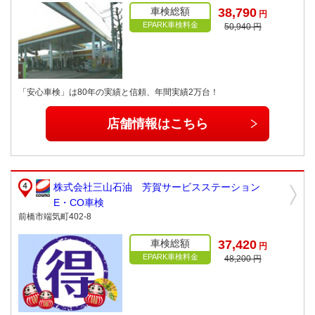
車検総額
38,790
円
EPARK車検料金
50,940 円
「安心車検」は80年の実績と信頼、年間実績2万台！
店舗情報はこちら
株式会社三山石油 芳賀サービスステーション
E・CO車検
前橋市端気町402-8
車検総額
37,420
円
EPARK車検料金
48,200 円