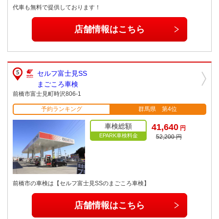
代車も無料で提供しております！
店舗情報はこちら
セルフ富士見SS
まごころ車検
前橋市富士見町時沢806-1
予約ランキング
群馬県 第4位
車検総額
41,640
円
EPARK車検料金
52,200 円
前橋市の車検は【セルフ富士見SSのまごころ車検】
店舗情報はこちら