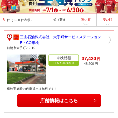
8
並び替え
近い順
安い順
件
（1～8 件表示）
三山石油株式会社 大手町サービスステーション
E・CO車検
前橋市大手町2-2-10
車検総額
37,420
円
EPARK車検料金
48,200 円
車検実施時の代車貸与は無料です！
店舗情報はこちら