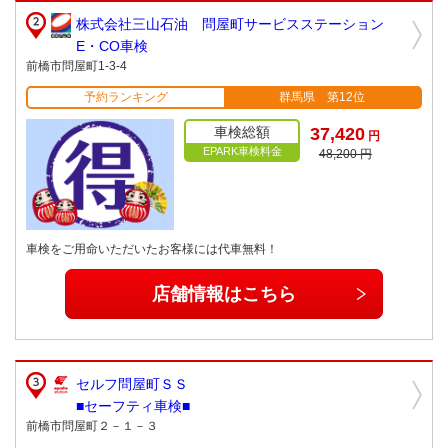
株式会社三山石油 問屋町サービスステーション
E・CO車検
前橋市問屋町1-3-4
予約ランキング
群馬県 第12位
車検総額
37,420
円
EPARK車検料金
48,200 円
車検をご用命いただいたお客様には代車無料！
店舗情報はこちら
セルフ問屋町ＳＳ
■セーフティ車検■
前橋市問屋町２－１－３