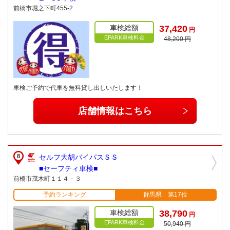
前橋市堀之下町455-2
車検総額
37,420
円
EPARK車検料金
48,200 円
車検ご予約で代車を無料貸し出しいたします！
店舗情報はこちら
セルフ大胡バイパスＳＳ
■セーフティ車検■
前橋市茂木町１１４－３
予約ランキング
群馬県 第17位
車検総額
38,790
円
EPARK車検料金
50,940 円