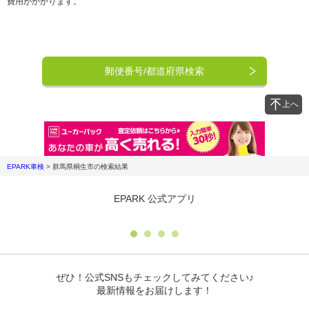
費用がかかります。
郵便番号/都道府県検索
上へ
EPARK車検
>
群馬県桐生市
の検索結果