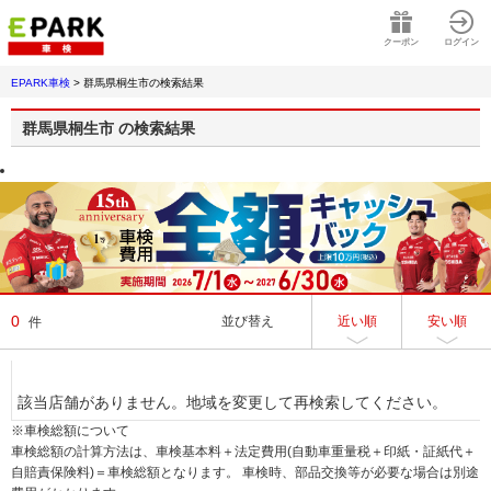
クーポン
ログイン
EPARK車検
>
群馬県桐生市
の検索結果
群馬県桐生市
の検索結果
0
並び替え
近い順
安い順
件
該当店舗がありません。地域を変更して再検索してください。
※車検総額について
車検総額の計算方法は、車検基本料＋法定費用(自動車重量税＋印紙・証紙代＋
自賠責保険料)＝車検総額となります。 車検時、部品交換等が必要な場合は別途