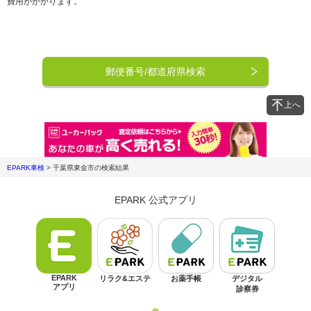
費用がかかります。
郵便番号/都道府県検索
上へ
EPARK車検
>
千葉県東金市
の検索結果