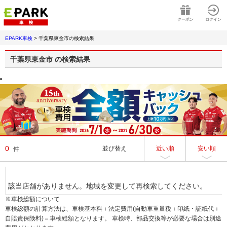
クーポン
ログイン
EPARK車検
>
千葉県東金市
の検索結果
千葉県東金市
の検索結果
0
並び替え
近い順
安い順
件
該当店舗がありません。地域を変更して再検索してください。
※車検総額について
車検総額の計算方法は、車検基本料＋法定費用(自動車重量税＋印紙・証紙代＋
自賠責保険料)＝車検総額となります。 車検時、部品交換等が必要な場合は別途