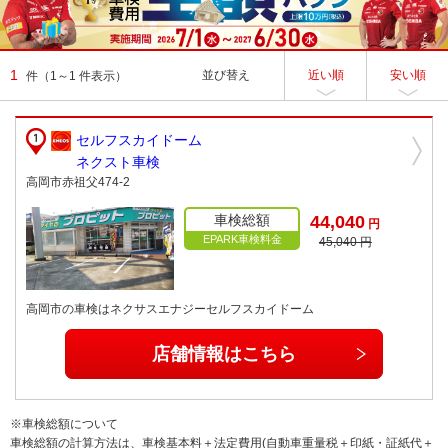
1
並び替え
近い順
安い順
件
（1～1 件表示）
セルフスカイドーム
ネクスト車検
高岡市赤祖父474-2
車検総額
44,040
円
EPARK車検料金
45,040 円
高岡市の車検はネクサスエナジーセルフスカイドーム
店舗情報はこちら
※車検総額について
車検総額の計算方法は、車検基本料＋法定費用(自動車重量税＋印紙・証紙代＋