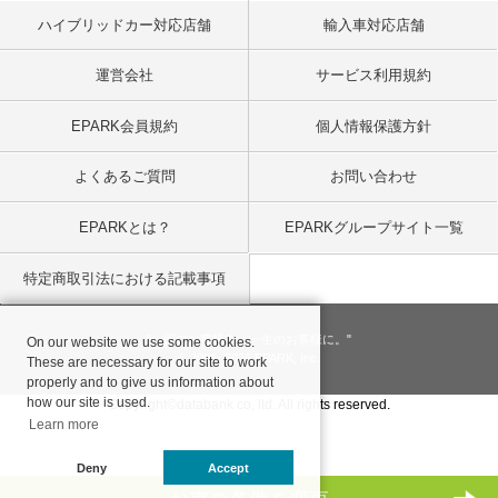
ハイブリッドカー対応店舗
輸入車対応店舗
運営会社
サービス利用規約
EPARK会員規約
個人情報保護方針
よくあるご質問
お問い合わせ
EPARKとは？
EPARKグループサイト一覧
特定商取引法における記載事項
"一回のお客様を、一生のお客様に。"
On our website we use some cookies.
© 2001
- 2026 EPARK, Inc.
These are necessary for our site to work
properly and to give us information about
how our site is used.
Copyright©databank co, ltd. All rights reserved.
Learn more
Deny
Accept