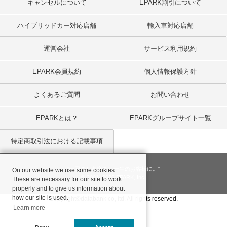
キャンセルについて
EPARK割引について
ハイブリッドカー対応店舗
輸入車対応店舗
運営会社
サービス利用規約
EPARK会員規約
個人情報保護方針
よくあるご質問
お問い合わせ
EPARKとは？
EPARKグループサイト一覧
特定商取引法における記載事項
"一回のお客様を、一生のお客様に。"
On our website we use some cookies.
© 2001
- 2026 EPARK, Inc.
These are necessary for our site to work
properly and to give us information about
how our site is used.
Copyright©databank co, ltd. All rights reserved.
Learn more