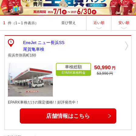
1
並び替え
近い順
安い順
件
（1～1 件表示）
EneJet ニュー長浜SS
尾賀亀車検
長浜市弥高町160
車検総額
50,990
円
EPARK車検料金
53,990 円
EPARK車検だけの限定価格!！好評発売中！
店舗情報はこちら