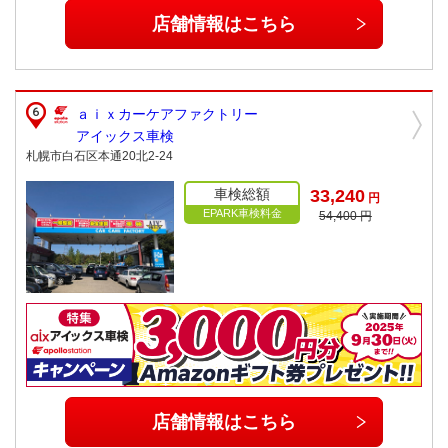
店舗情報はこちら
ａｉｘカーケアファクトリー
アイックス車検
札幌市白石区本通20北2-24
車検総額
33,240
円
EPARK車検料金
54,400 円
店舗情報はこちら