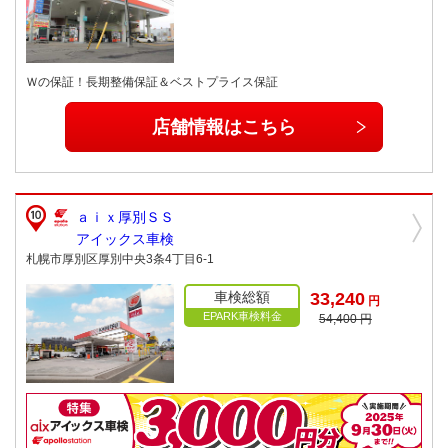
Ｗの保証！長期整備保証＆ベストプライス保証
店舗情報はこちら
ａｉｘ厚別ＳＳ
アイックス車検
札幌市厚別区厚別中央3条4丁目6-1
車検総額
33,240
円
EPARK車検料金
54,400 円