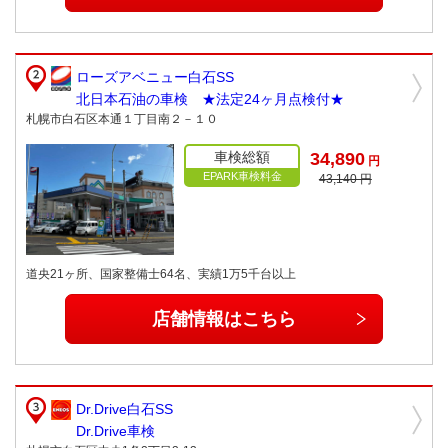
ローズアベニュー白石SS
北日本石油の車検 ★法定24ヶ月点検付★
札幌市白石区本通１丁目南２－１０
車検総額
34,890
円
EPARK車検料金
43,140 円
道央21ヶ所、国家整備士64名、実績1万5千台以上
店舗情報はこちら
Dr.Drive白石SS
Dr.Drive車検