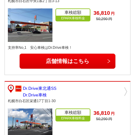
札幌市白石区中央1条2丁目3-13
車検総額
36,810
円
EPARK車検料金
50,290 円
支持率No,1 安心車検はDr.Drive車検！
店舗情報はこちら
Dr.Drive東北通SS
Dr.Drive車検
札幌市白石区栄通17丁目1-30
車検総額
36,810
円
EPARK車検料金
50,290 円