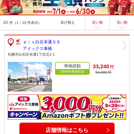
10
並び替え
近い順
安い順
件
（1～10 件表示）
ａｉｘ白石本通ＳＳ
アイックス車検
札幌市白石区本通1丁目北1-1
車検総額
33,240
円
EPARK車検料金
54,400 円
店舗情報はこちら