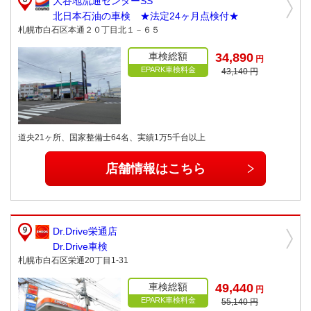
大谷地流通センターSS
北日本石油の車検 ★法定24ヶ月点検付★
札幌市白石区本通２０丁目北１－６５
車検総額
34,890
円
EPARK車検料金
43,140 円
道央21ヶ所、国家整備士64名、実績1万5千台以上
店舗情報はこちら
Dr.Drive栄通店
Dr.Drive車検
札幌市白石区栄通20丁目1-31
車検総額
49,440
円
EPARK車検料金
55,140 円