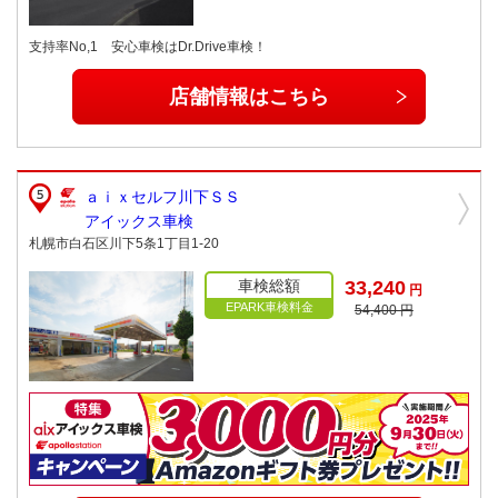
支持率No,1 安心車検はDr.Drive車検！
店舗情報はこちら
ａｉｘセルフ川下ＳＳ
アイックス車検
札幌市白石区川下5条1丁目1-20
車検総額
33,240
円
EPARK車検料金
54,400 円