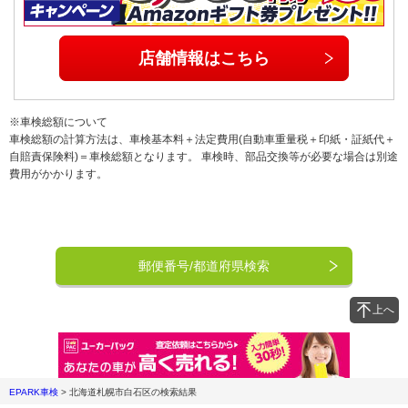
店舗情報はこちら
※車検総額について
車検総額の計算方法は、車検基本料＋法定費用(自動車重量税＋印紙・証紙代＋
自賠責保険料)＝車検総額となります。 車検時、部品交換等が必要な場合は別途
費用がかかります。
郵便番号/都道府県検索
上へ
EPARK車検
>
北海道札幌市白石区
の検索結果