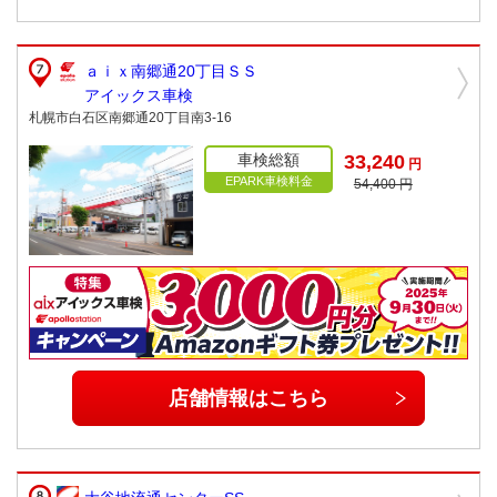
ａｉｘ南郷通20丁目ＳＳ
アイックス車検
札幌市白石区南郷通20丁目南3-16
車検総額
33,240
円
EPARK車検料金
54,400 円
店舗情報はこちら