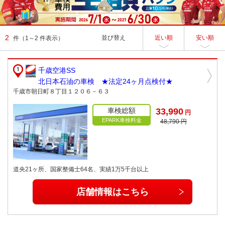
2
並び替え
近い順
安い順
件
（1～2 件表示）
千歳空港SS
北日本石油の車検 ★法定24ヶ月点検付★
千歳市朝日町８丁目１２０６－６３
車検総額
33,990
円
EPARK車検料金
48,790 円
道央21ヶ所、国家整備士64名、実績1万5千台以上
店舗情報はこちら