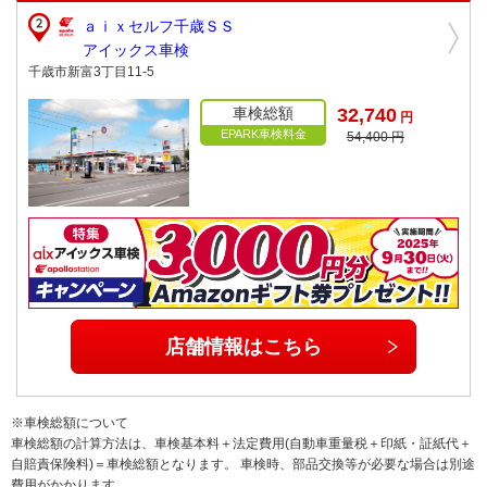
ａｉｘセルフ千歳ＳＳ
アイックス車検
千歳市新富3丁目11-5
車検総額
32,740
円
EPARK車検料金
54,400 円
店舗情報はこちら
※車検総額について
車検総額の計算方法は、車検基本料＋法定費用(自動車重量税＋印紙・証紙代＋
自賠責保険料)＝車検総額となります。 車検時、部品交換等が必要な場合は別途
費用がかかります。