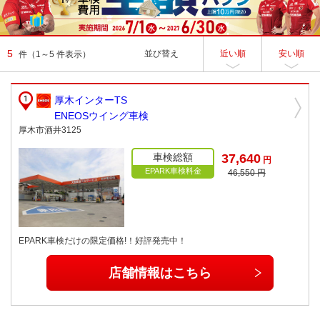
5
並び替え
近い順
安い順
件
（1～5 件表示）
厚木インターTS
ENEOSウイング車検
厚木市酒井3125
車検総額
37,640
円
EPARK車検料金
46,550 円
EPARK車検だけの限定価格!！好評発売中！
店舗情報はこちら