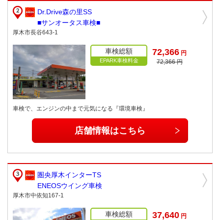
Dr.Drive森の里SS
■サンオータス車検■
厚木市長谷643-1
車検総額
72,366
円
EPARK車検料金
72,366 円
車検で、エンジンの中まで元気になる『環境車検』
店舗情報はこちら
圏央厚木インターTS
ENEOSウイング車検
厚木市中依知167-1
車検総額
37,640
円