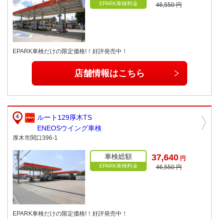
EPARK車検料金
46,550 円
EPARK車検だけの限定価格!！好評発売中！
店舗情報はこちら
ルート129厚木TS
ENEOSウイング車検
厚木市関口396-1
車検総額
37,640
円
EPARK車検料金
46,550 円
EPARK車検だけの限定価格!！好評発売中！