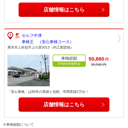
店舗情報はこちら
セルフ中津
車検王 （安心車検コース）
厚木市上依知字上の原3013（内工業団地）
車検総額
50,660
円
EPARK車検料金
59,540 円
「安心車検」は80年の実績と信頼、年間実績2万台！
店舗情報はこちら
※車検総額について