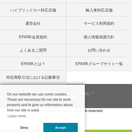
ハイブリッドカー対応店舗
輸入車対応店舗
運営会社
サービス利用規約
EPARK会員規約
個人情報保護方針
よくあるご質問
お問い合わせ
EPARKとは？
EPARKグループサイト一覧
特定商取引法における記載事項
"一回のお客様を、一生のお客様に。"
On our website we use some cookies.
© 2001
- 2026 EPARK, Inc.
These are necessary for our site to work
properly and to give us information about
how our site is used.
Copyright©databank co, ltd. All rights reserved.
Learn more
Deny
Accept